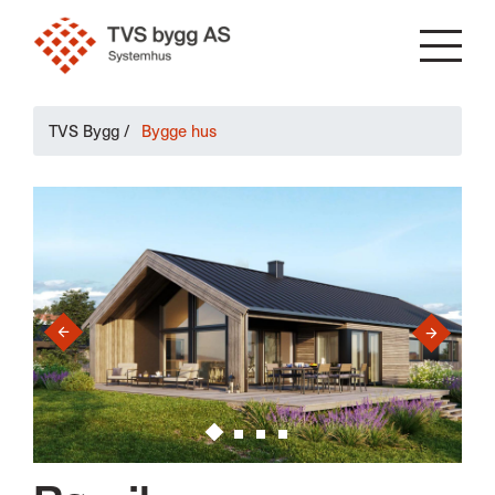
TVS Bygg
/
Bygge hus
›
‹